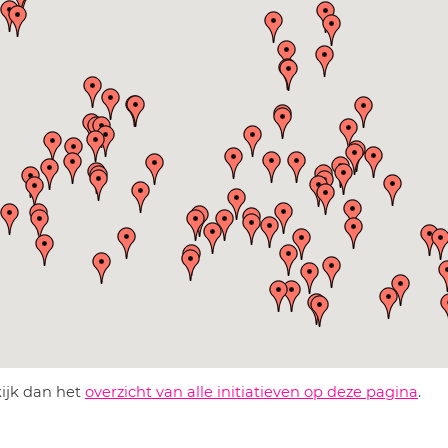
kijk dan het
overzicht van alle initiatieven op deze pagina
.