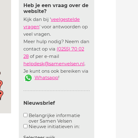
Heb je een vraag over de
website?
Kijk dan bij '
veelgestelde
vragen
' voor antwoorden op
veel vragen.
Meer hulp nodig? Neem dan
contact op via
(0255) 70 02
28
of per e-mail
helpdesk@samenvelsen.nl
.
Je kunt ons ook bereiken via
Whatsapp
!
Nieuwsbrief
Belangrijke informatie
over Samen Velsen
Aanvinken om belangrijke informatie over samen
Aanvinken om informatie 
Nieuwe initiatieven in:
Selecteer wijk