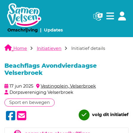
Navigatie websi
Navigatie
(huidige pagina)
(huidige pagina)
Omschrijving
Updates
Home
Initiatieven
Initiatief details
Beachflags Avondvierdaagse
Velserbroek
17 jun 2025
Vestingplein, Velserbroek
Dorpsvereniging Velserbroek
Sport en bewegen
volg dit initiatief