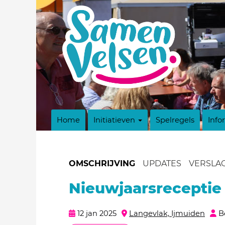
Home
Initiatieven
Spelregels
Info
OMSCHRIJVING
UPDATES
VERSLA
Nieuwjaarsreceptie
12 jan 2025
Langevlak, Ijmuiden
B