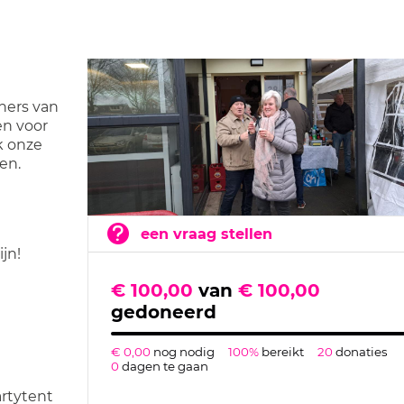
ners van
en voor
k onze
en.
een vraag stellen
jn!
€ 100,00
van
€ 100,00
gedoneerd
€ 0,00
nog nodig
100%
bereikt
20
donaties
0
dagen te gaan
artytent