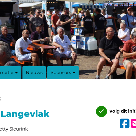
rmatie
Nieuws
Sponsors
G
 Langevlak
volg dit init
etty Sleurink