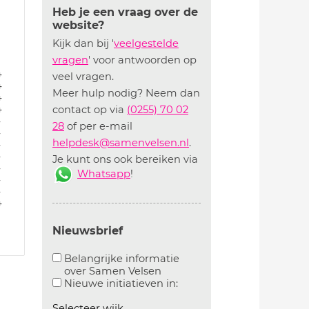
Heb je een vraag over de
website?
Kijk dan bij '
veelgestelde
vragen
' voor antwoorden op
4
veel vragen.
4
Meer hulp nodig? Neem dan
4
4
contact op via
(0255) 70 02
4
28
of per e-mail
4
helpdesk@samenvelsen.nl
.
4
4
Je kunt ons ook bereiken via
4
Whatsapp
!
4
4
4
Nieuwsbrief
Belangrijke informatie
over Samen Velsen
Aanvinken om belangrijke informatie over samen
Aanvinken om informatie 
Nieuwe initiatieven in:
Selecteer wijk