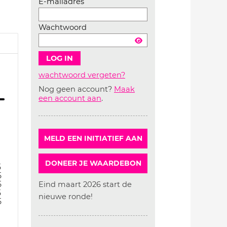
E-mailadres
Wachtwoord
wachtwoord vergeten?
Nog geen account?
Maak
Account
een account aan
.
aanmaken
MELD EEN INITIATIEF AAN
DONEER JE WAARDEBON
5
5
5
Eind maart 2026 start de
5
nieuwe ronde!
5