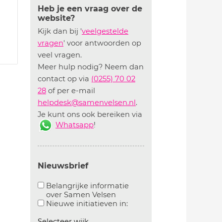
Heb je een vraag over de
website?
Kijk dan bij '
veelgestelde
vragen
' voor antwoorden op
veel vragen.
Meer hulp nodig? Neem dan
contact op via
(0255) 70 02
28
of per e-mail
helpdesk@samenvelsen.nl
.
Je kunt ons ook bereiken via
Whatsapp
!
Nieuwsbrief
Belangrijke informatie
over Samen Velsen
Aanvinken om belangrijke informatie over samen
Aanvinken om informatie 
Nieuwe initiatieven in:
Selecteer wijk