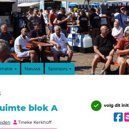
rmatie
Nieuws
Sponsors
G
uimte blok A
volg dit init
uiden
Tineke Kerkhoff