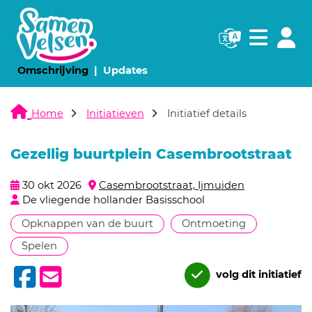
Navigatie websi
Navigatie
(huidige pagina)
(huidige pagina)
Omschrijving
Updates
Home
Initiatieven
Initiatief details
Gezellig buurtplein Casembrootstraat
30 okt 2026
Casembrootstraat, Ijmuiden
De vliegende hollander Basisschool
Opknappen van de buurt
Ontmoeting
Spelen
volg dit initiatief