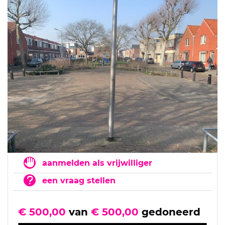
aanmelden als vrijwilliger
een vraag stellen
€ 500,00
van
€ 500,00
gedoneerd