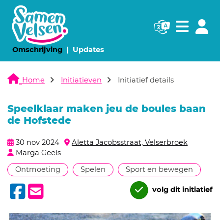
Navigatie websi
Navigatie
(huidige pagina)
(huidige pagina)
Omschrijving
Updates
Home
Initiatieven
Initiatief details
Speelklaar maken jeu de boules baan
de Hofstede
30 nov 2024
Aletta Jacobsstraat, Velserbroek
Marga Geels
Ontmoeting
Spelen
Sport en bewegen
volg dit initiatief