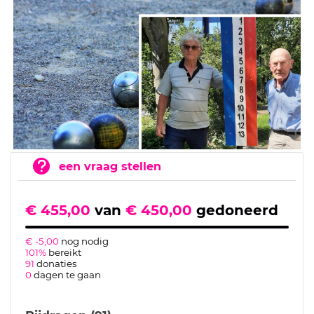
een vraag stellen
€ 455,00
van
€ 450,00
gedoneerd
€ -5,00
nog nodig
101%
bereikt
91
donaties
0
dagen te gaan