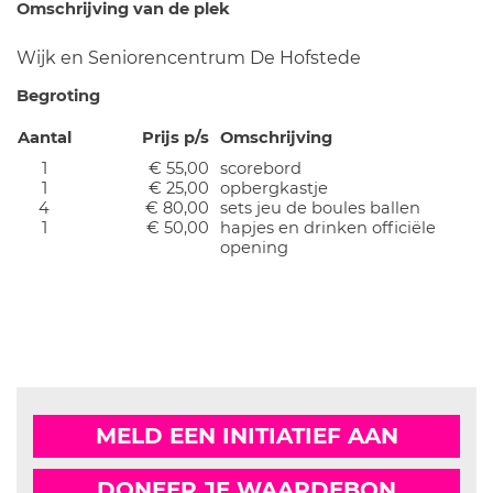
Omschrijving van de plek
Wijk en Seniorencentrum De Hofstede
Begroting
Aantal
Prijs p/s
Omschrijving
1
€ 55,00
scorebord
1
€ 25,00
opbergkastje
4
€ 80,00
sets jeu de boules ballen
1
€ 50,00
hapjes en drinken officiële
opening
MELD EEN INITIATIEF AAN
DONEER JE WAARDEBON