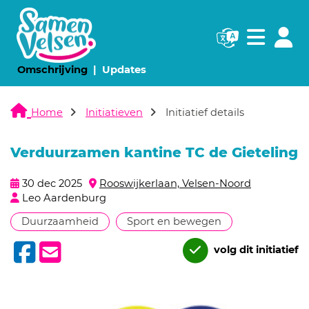
Navigatie websi
Navigatie
(huidige pagina)
(huidige pagina)
Omschrijving
Updates
Home
Initiatieven
Initiatief details
Verduurzamen kantine TC de Gieteling
30 dec 2025
Rooswijkerlaan, Velsen-Noord
Leo Aardenburg
Duurzaamheid
Sport en bewegen
volg dit initiatief