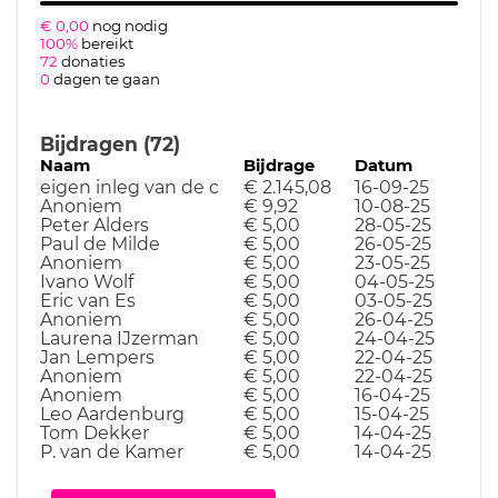
€ 0,00
nog nodig
100%
bereikt
72
donaties
0
dagen te gaan
Bijdragen (72)
Naam
Bijdrage
Datum
eigen inleg van de c
€ 2.145,08
16-09-25
Anoniem
€ 9,92
10-08-25
Peter Alders
€ 5,00
28-05-25
Paul de Milde
€ 5,00
26-05-25
Anoniem
€ 5,00
23-05-25
Ivano Wolf
€ 5,00
04-05-25
Eric van Es
€ 5,00
03-05-25
Anoniem
€ 5,00
26-04-25
Laurena IJzerman
€ 5,00
24-04-25
Jan Lempers
€ 5,00
22-04-25
Anoniem
€ 5,00
22-04-25
Anoniem
€ 5,00
16-04-25
Leo Aardenburg
€ 5,00
15-04-25
Tom Dekker
€ 5,00
14-04-25
P. van de Kamer
€ 5,00
14-04-25