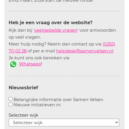
Eind maart 2026 start de nieuwe ronde!
Heb je een vraag over de website?
Kijk dan bij '
veelgestelde vragen
' voor antwoorden
op veel vragen.
Meer hulp nodig? Neem dan contact op via
(0255)
70 02 28
of per e-mail
helpdesk@samenvelsen.nl
.
Je kunt ons ook bereiken via
Whatsapp
!
Nieuwsbrief
Aanvinken o
Belangrijke informatie over Samen Velsen
Aanvinken om informatie over n
Nieuwe initiatieven in:
Selecteer wijk