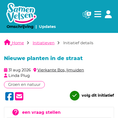
Navigatie websi
Navigatie
(huidige pagina)
(huidige pagina)
Omschrijving
Updates
Home
Initiatieven
Initiatief details
Nieuwe planten in de straat
31 aug 2026
Vierkante Bos, Ijmuiden
Linda Plug
Groen en natuur
volg dit initiatief
een vraag stellen