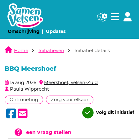
Navigatie websi
Navigatie
(huidige pagina)
(huidige pagina)
Omschrijving
Updates
Home
Initiatieven
Initiatief details
BBQ Meershoef
15 aug 2026
Meershoef, Velsen-Zuid
Paula Wipprecht
Ontmoeting
Zorg voor elkaar
volg dit initiatief
een vraag stellen