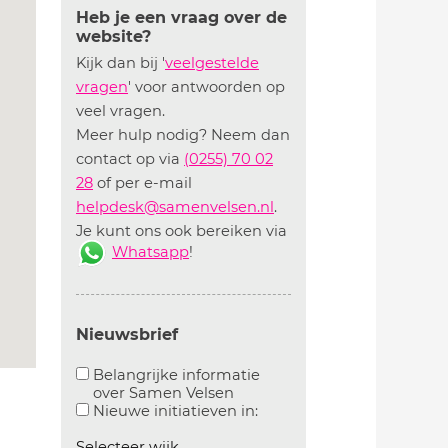
Heb je een vraag over de
website?
Kijk dan bij '
veelgestelde
vragen
' voor antwoorden op
veel vragen.
Meer hulp nodig? Neem dan
contact op via
(0255) 70 02
28
of per e-mail
helpdesk@samenvelsen.nl
.
Je kunt ons ook bereiken via
Whatsapp
!
Nieuwsbrief
Belangrijke informatie
over Samen Velsen
Aanvinken om belangrijke informatie over samen
Aanvinken om informatie 
Nieuwe initiatieven in:
Selecteer wijk