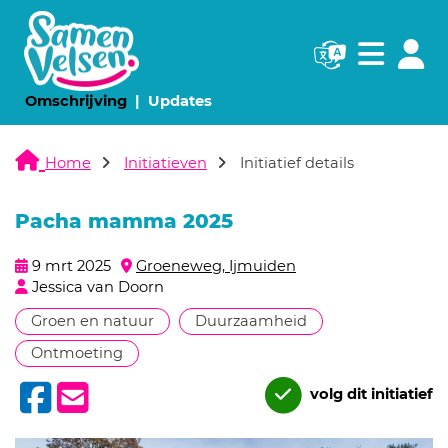
Navigatie websi
Navigatie
(huidige pagina)
(huidige pagina)
Omschrijving
Updates
Home
Initiatieven
Initiatief details
Pacha mamma 2025
9 mrt 2025
Groeneweg, Ijmuiden
Jessica van Doorn
Groen en natuur
Duurzaamheid
Ontmoeting
volg dit initiatief