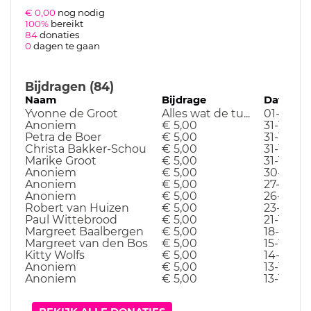
€ 0,00
nog nodig
100%
bereikt
84
donaties
0
dagen te gaan
Bijdragen (84)
Naam
Bijdrage
Datum
Yvonne de Groot
Alles wat de tu...
01-04-2
Anoniem
€ 5,00
31-10-24
Petra de Boer
€ 5,00
31-10-24
Christa Bakker-Schou
€ 5,00
31-10-24
Marike Groot
€ 5,00
31-10-24
Anoniem
€ 5,00
30-10-2
Anoniem
€ 5,00
27-10-24
Anoniem
€ 5,00
26-10-24
Robert van Huizen
€ 5,00
23-10-24
Paul Wittebrood
€ 5,00
21-10-24
Margreet Baalbergen
€ 5,00
18-10-24
Margreet van den Bos
€ 5,00
15-10-24
Kitty Wolfs
€ 5,00
14-10-24
Anoniem
€ 5,00
13-10-24
Anoniem
€ 5,00
13-10-24