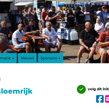
rmatie
Nieuws
Sponsors
G
Bloemrijk
volg dit init