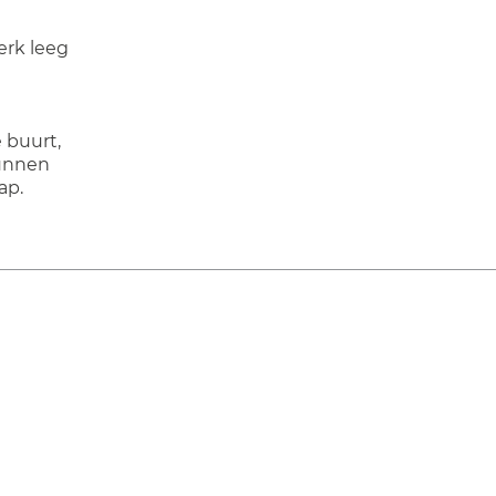
erk leeg
 buurt,
unnen
ap.