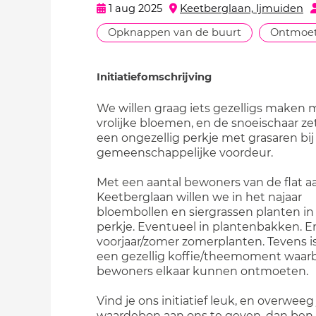
1 aug 2025
Keetberglaan, Ijmuiden
Opknappen van de buurt
Ontmoet
Initiatiefomschrijving
We willen graag iets gezelligs maken 
vrolijke bloemen, en de snoeischaar ze
een ongezellig perkje met grasaren bij
gemeenschappelijke voordeur.
Met een aantal bewoners van de flat a
Keetberglaan willen we in het najaar
bloembollen en siergrassen planten in
perkje. Eventueel in plantenbakken. En
voorjaar/zomer zomerplanten. Tevens i
een gezellig koffie/theemoment waarb
bewoners elkaar kunnen ontmoeten.
Vind je ons initiatief leuk, en overweeg
waardebon aan ons te geven, dan ben 