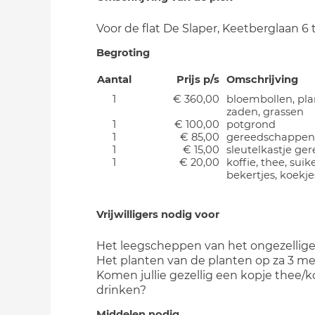
Voor de flat De Slaper, Keetberglaan 6 
Begroting
Aantal
Prijs p/s
Omschrijving
1
€ 360,00
bloembollen, pla
zaden, grassen
1
€ 100,00
potgrond
1
€ 85,00
gereedschappen
1
€ 15,00
sleutelkastje ge
1
€ 20,00
koffie, thee, suik
bekertjes, koekje
Vrijwilligers nodig voor
Het leegscheppen van het ongezellige
Het planten van de planten op za 3 mei
Komen jullie gezellig een kopje thee/k
drinken?
Middelen nodig