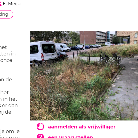
E. Meijer
ing
met
tten in
 onze
an de
 het
 in het
s er dan
ij de
aanmelden als vrijwilliger
 je om je
een vraag stellen
je op de