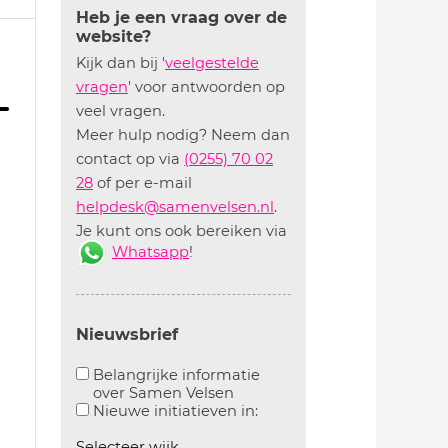
Heb je een vraag over de
website?
Kijk dan bij '
veelgestelde
vragen
' voor antwoorden op
veel vragen.
Meer hulp nodig? Neem dan
contact op via
(0255) 70 02
28
of per e-mail
helpdesk@samenvelsen.nl
.
Je kunt ons ook bereiken via
Whatsapp
!
Nieuwsbrief
Belangrijke informatie
over Samen Velsen
Aanvinken om belangrijke informatie over samen
Aanvinken om informatie 
Nieuwe initiatieven in:
Selecteer wijk