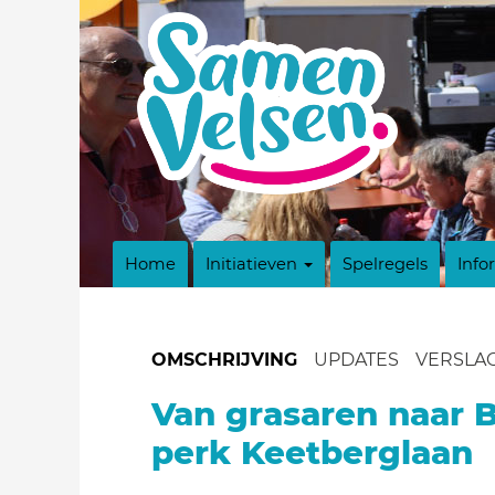
Home
Initiatieven
Spelregels
Info
OMSCHRIJVING
UPDATES
VERSLA
Van grasaren naar 
perk Keetberglaan