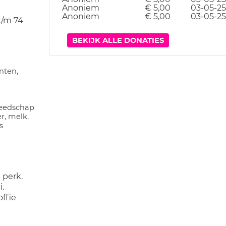
Anoniem
€ 5,00
03-05-25
Anoniem
€ 5,00
03-05-25
t/m 74
BEKIJK ALLE DONATIES
nten,
reedschap
er, melk,
s
 perk.
.
offie