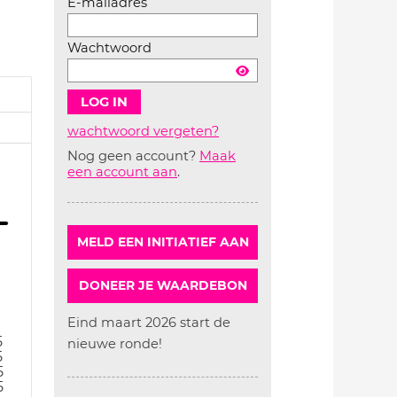
E-mailadres
Wachtwoord
wachtwoord vergeten?
Nog geen account?
Maak
Account
een account aan
.
aanmaken
MELD EEN INITIATIEF AAN
DONEER JE WAARDEBON
Eind maart 2026 start de
5
nieuwe ronde!
5
5
5