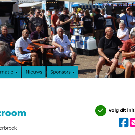
rmatie
Nieuws
Sponsors
stroom
volg dit init
serbroek