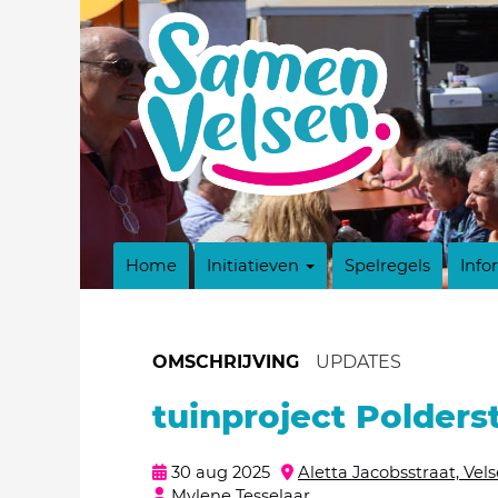
Home
Initiatieven
Spelregels
Info
OMSCHRIJVING
UPDATES
tuinproject Polder
30 aug 2025
Aletta Jacobsstraat, Vel
Mylene Tesselaar