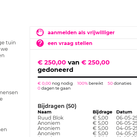
aanmelden als vrijwilliger
ge tuin
een vraag stellen
n we
en
€ 250,00
van
€ 250,00
gedoneerd
€ 0,00
nog nodig
100%
bereikt
50
donaties
0
dagen te gaan
 mensen
he
Bijdragen (50)
Naam
Bijdrage
Datum
Ruud Blok
€ 5,00
06-05-2
Anoniem
€ 5,00
06-05-2
Anoniem
€ 5,00
04-05-2
men
Anoniem
€ 5,00
04-05-2