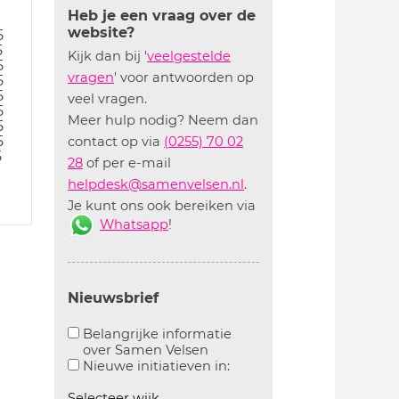
Heb je een vraag over de
website?
5
5
Kijk dan bij '
veelgestelde
5
vragen
' voor antwoorden op
5
5
veel vragen.
5
Meer hulp nodig? Neem dan
5
5
contact op via
(0255) 70 02
5
28
of per e-mail
helpdesk@samenvelsen.nl
.
Je kunt ons ook bereiken via
Whatsapp
!
Nieuwsbrief
Belangrijke informatie
over Samen Velsen
Aanvinken om belangrijke informatie over samen
Aanvinken om informatie 
Nieuwe initiatieven in:
Selecteer wijk