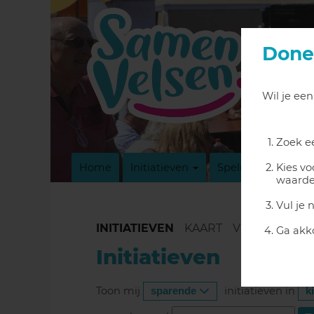
Done
Wil je ee
Zoek ee
Home
Initiatieven
Spelregels
Kies v
Info
waarde
Vul je 
INITIATIEVEN
KAART
VERSLAGEN
Ga akk
Initiatieven
Toon mij
initiatieven in
sparende
k