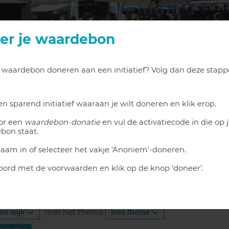
er je waardebon
n waardebon doneren aan een initiatief? Volg dan deze stapp
n sparend initiatief waaraan je wilt doneren en klik erop.
oor een
rmatie
waardebon-donatie
Nieuws
Sponsors
en vul de activatiecode in die op 
bon staat.
naam in of selecteer het vakje 'Anoniem'-doneren.
INITIATIEF AANMELDEN
oord met de voorwaarden en klik op de knop 'doneer'.
met het thema
ies wijk
kies thema