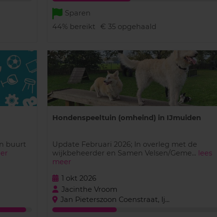
Sparen
44%
bereikt
€ 35
opgehaald
Hondenspeeltuin (omheind) in IJmuiden
n buurt
Update Februari 2026; In overleg met de
er
wijkbeheerder en Samen Velsen/Geme...
lees
meer
1 okt 2026
Jacinthe Vroom
Jan Pieterszoon Coenstraat, Ij...