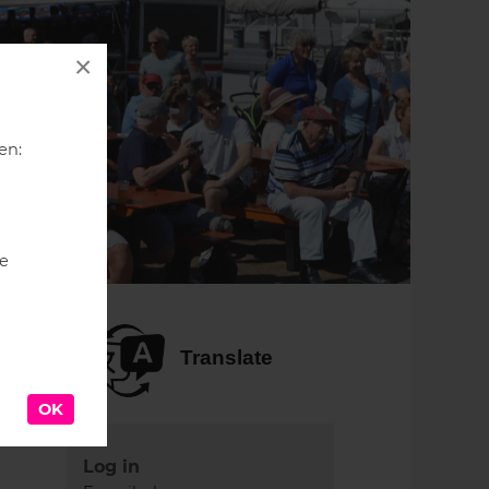
×
en:
je
Translate
Log in