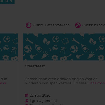
VRIJWILLIGERS
MIDDELEN
= VRIJWILLIGERS GEVRAAGD
= MIDDELEN GE
GEVRAAGD
GEVRAAGD
VOOR
VOOR
INITIATIEVEN
INITIATIEVEN
MET
MET
DIT
DIT
SYMBOOL
SYMBOOL
Straatfeest
an in
Samen gaan eten drinken bbq,en voor de
meer
kinderen een speelkasteel. Dit alles...
lees mee
22 aug 2026
Lgm Uijtendaal