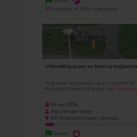
Sparen
99%
bereikt
€ 5090
opgehaald
Uitbreiding groen en bloei sp kuijperpla.
Nog meer leef plezier op en rond het SP
Kuijperpla tsoen Vorig jaar zijn...
lees me
26 sep 2026
Ans Van der Velde
S.P. Kuijperplantsoen, Ijmuide...
Sparen