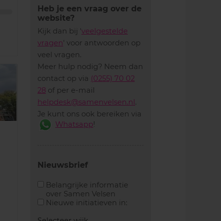
Heb je een vraag over de
website?
Kijk dan bij '
veelgestelde
vragen
' voor antwoorden op
veel vragen.
Meer hulp nodig? Neem dan
contact op via
(0255) 70 02
28
of per e-mail
helpdesk@samenvelsen.nl
.
Je kunt ons ook bereiken via
Whatsapp
!
Nieuwsbrief
Belangrijke informatie
over Samen Velsen
Aanvinken om belangrijke informatie over samen
Aanvinken om informatie 
Nieuwe initiatieven in:
Selecteer wijk