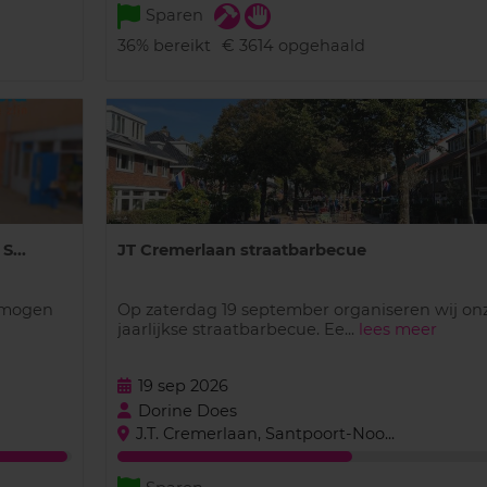
Sparen
36%
bereikt
€ 3614
opgehaald
S...
JT Cremerlaan straatbarbecue
t mogen
Op zaterdag 19 september organiseren wij on
jaarlijkse straatbarbecue. Ee...
lees meer
19 sep 2026
Dorine Does
J.T. Cremerlaan, Santpoort-Noo...