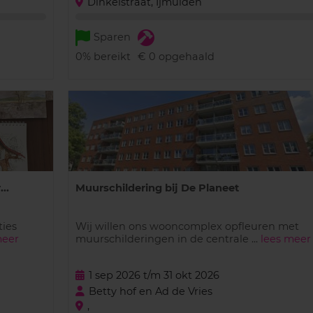
Dinkelstraat, Ijmuiden
Sparen
0%
bereikt
€ 0
opgehaald
..
Muurschildering bij De Planeet
ties
Wij willen ons wooncomplex opfleuren met
meer
muurschilderingen in de centrale ...
lees meer
1 sep 2026 t/m 31 okt 2026
Betty hof en Ad de Vries
,