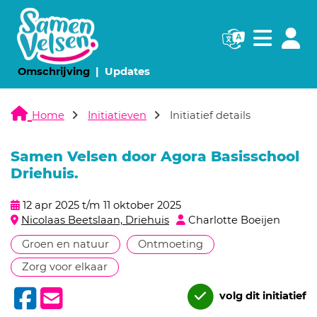
Navigatie websi
Navigatie
(huidige pagina)
(huidige pagina)
Omschrijving
Updates
Home
Initiatieven
Initiatief details
Samen Velsen door Agora Basisschool
Driehuis.
12 apr 2025 t/m 11 oktober 2025
Nicolaas Beetslaan, Driehuis
Charlotte Boeijen
Groen en natuur
Ontmoeting
Zorg voor elkaar
volg dit initiatief