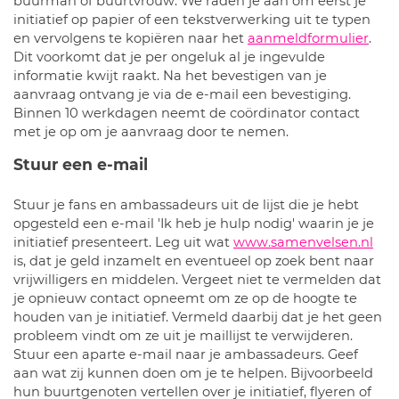
buurman of buurtvrouw. We raden je aan om eerst je
initiatief op papier of een tekstverwerking uit te typen
en vervolgens te kopiëren naar het
aanmeldformulier
.
Dit voorkomt dat je per ongeluk al je ingevulde
informatie kwijt raakt. Na het bevestigen van je
aanvraag ontvang je via de e-mail een bevestiging.
Binnen 10 werkdagen neemt de coördinator contact
met je op om je aanvraag door te nemen.
Stuur een e-mail
Stuur je fans en ambassadeurs uit de lijst die je hebt
opgesteld een e-mail 'Ik heb je hulp nodig' waarin je je
initiatief presenteert. Leg uit wat
www.samenvelsen.nl
is, dat je geld inzamelt en eventueel op zoek bent naar
vrijwilligers en middelen. Vergeet niet te vermelden dat
je opnieuw contact opneemt om ze op de hoogte te
houden van je initiatief. Vermeld daarbij dat je het geen
probleem vindt om ze uit je maillijst te verwijderen.
Stuur een aparte e-mail naar je ambassadeurs. Geef
aan wat zij kunnen doen om je te helpen. Bijvoorbeeld
hun buurtgenoten vertellen over je initiatief, flyeren of