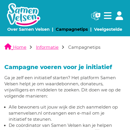
Navigatie websi
Navigatie
(huidige pagina)
(huidige pagina)
Over Samen Velsen
Campagnetips
Veelgestelde vr
Home
Informatie
Campagnetips
Campagne voeren voor je initiatief
Ga je zelf een initiatief starten? Het platform Samen
Velsen helpt je om waardebonnen, donateurs,
vrijwilligers en middelen te zoeken. Dit doen we op de
volgende manieren:
Alle bewoners uit jouw wijk die zich aanmelden op
samenvelsen.nl ontvangen een e-mail om je
initiatief te steunen.
De coördinator van Samen Velsen kan je helpen