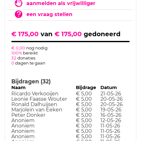
aanmelden als vrijwilliger
een vraag stellen
€ 175,00
van
€ 175,00
gedoneerd
€ 0,00
nog nodig
100%
bereikt
32
donaties
0
dagen te gaan
Bijdragen (32)
Naam
Bijdrage
Datum
Ricardo Verkooijen
€ 5,00
21-05-26
Leonie Faasse Wouter
€ 5,00
20-05-26
Ronald Dalhuijsen
€ 5,00
20-05-26
Marjolein van Eeken
€ 5,00
19-05-26
Peter Donker
€ 5,00
16-05-26
Anoniem
€ 5,00
12-05-26
Anoniem
€ 5,00
11-05-26
Anoniem
€ 5,00
11-05-26
Anoniem
€ 5,00
11-05-26