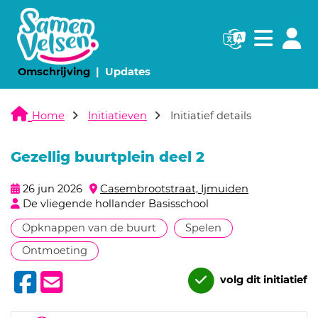
Navigatie websi
Navigatie
(huidige pagina)
(huidige pagina)
Omschrijving
Updates
Home
Initiatieven
Initiatief details
Gezellig buurtplein deel 2
26 jun 2026
Casembrootstraat, Ijmuiden
De vliegende hollander Basisschool
Opknappen van de buurt
Spelen
Ontmoeting
volg dit initiatief