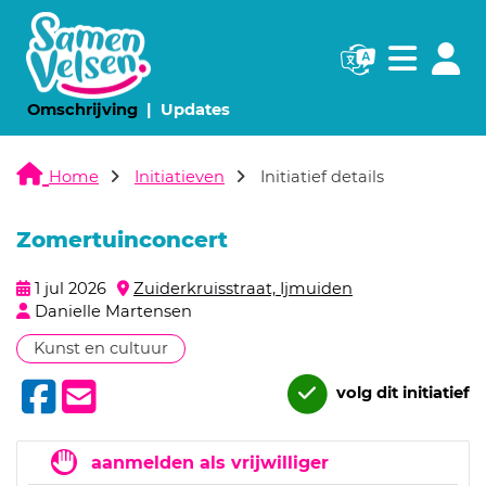
Navigatie websi
Navigatie
(huidige pagina)
(huidige pagina)
Omschrijving
Updates
Home
Initiatieven
Initiatief details
Zomertuinconcert
1 jul 2026
Zuiderkruisstraat, Ijmuiden
Danielle Martensen
Kunst en cultuur
volg dit initiatief
aanmelden als vrijwilliger