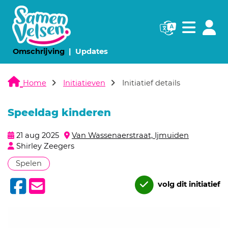
Navigatie websi
Navigatie
(huidige pagina)
(huidige pagina)
Omschrijving
Updates
Home
Initiatieven
Initiatief details
Speeldag kinderen
21 aug 2025
Van Wassenaerstraat, Ijmuiden
Shirley Zeegers
Spelen
volg dit initiatief