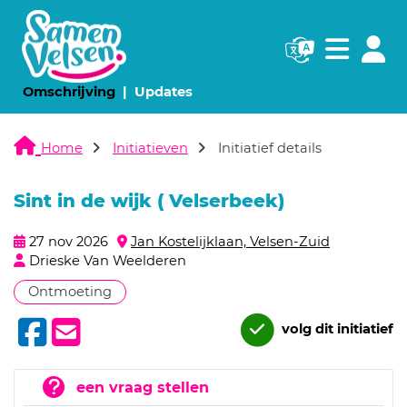
Navigatie websi
Navigatie
(huidige pagina)
(huidige pagina)
Omschrijving
Updates
Home
Initiatieven
Initiatief details
Sint in de wijk ( Velserbeek)
27 nov 2026
Jan Kostelijklaan, Velsen-Zuid
Drieske Van Weelderen
Ontmoeting
volg dit initiatief
een vraag stellen