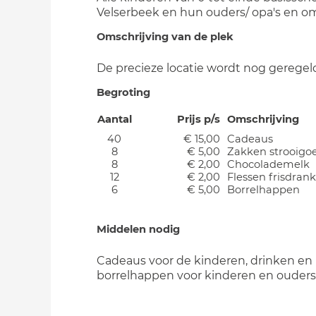
Velserbeek en hun ouders/ opa's en o
Omschrijving van de plek
De precieze locatie wordt nog geregel
Begroting
Aantal
Prijs p/s
Omschrijving
40
€ 15,00
Cadeaus
8
€ 5,00
Zakken strooigo
8
€ 2,00
Chocolademelk
12
€ 2,00
Flessen frisdrank
6
€ 5,00
Borrelhappen
Middelen nodig
Cadeaus voor de kinderen, drinken en
borrelhappen voor kinderen en ouders