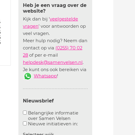
Heb je een vraag over de
website?
Kijk dan bij '
veelgestelde
6
vragen
' voor antwoorden op
6
6
veel vragen.
6
Meer hulp nodig? Neem dan
6
contact op via
(0255) 70 02
28
of per e-mail
helpdesk@samenvelsen.nl
.
Je kunt ons ook bereiken via
Whatsapp
!
Nieuwsbrief
Belangrijke informatie
over Samen Velsen
Aanvinken om belangrijke informatie over samen
Aanvinken om informatie 
Nieuwe initiatieven in:
Selecteer wijk