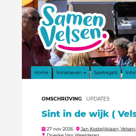
Home
Initiatieven
Spelregels
Info
OMSCHRIJVING
UPDATES
Sint in de wijk ( Ve
27 nov 2026
Jan Kostelijklaan, Velse
Drieske Van Weelderen