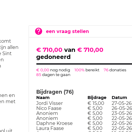
een vraag stellen
 komt
ijn allen
€ 710,00
van
€ 710,00
 Sint
gedoneerd
en
n
€ 0,00
nog nodig
100%
bereikt
76
donaties
85
dagen te gaan
Bijdragen (76)
nen en
Naam
Bijdrage
Datum
len met
Jordi Visser
€ 15,00
27-05-26
Nico Faase
€ 5,00
26-05-2
Anoniem
€ 5,00
23-05-26
Anoniem
€ 5,00
22-05-26
Daphne Kroese
€ 5,00
22-05-26
Laura Faase
€ 5,00
22-05-26
ol uit