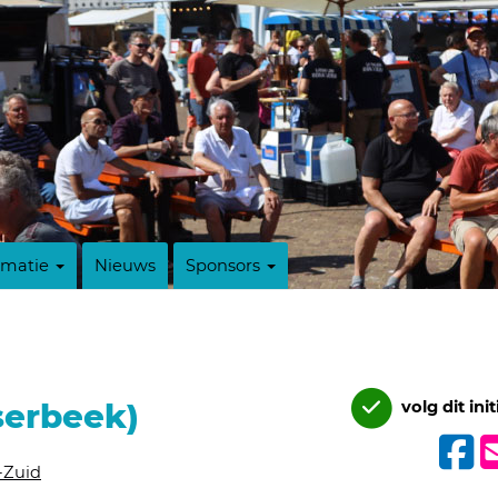
rmatie
Nieuws
Sponsors
lserbeek)
volg dit init
n-Zuid