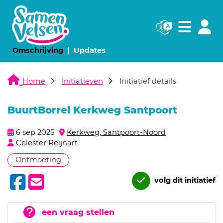
Navigatie websi
Navigatie
(huidige pagina)
(huidige pagina)
Omschrijving
Updates
Home
Initiatieven
Initiatief details
BuurtBorrel Kerkweg Santpoort
6 sep 2025
Kerkweg, Santpoort-Noord
Celester Reijnart
Ontmoeting
volg dit initiatief
een vraag stellen