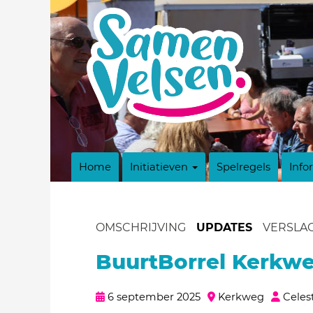
Home
Initiatieven
Spelregels
Info
OMSCHRIJVING
UPDATES
VERSLA
BuurtBorrel Kerkwe
6 september 2025
Kerkweg
Celes