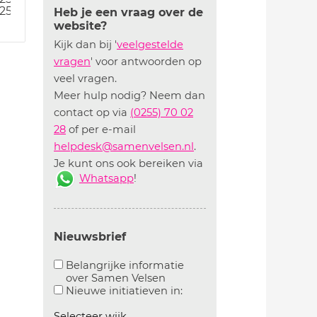
25
Heb je een vraag over de
website?
Kijk dan bij '
veelgestelde
vragen
' voor antwoorden op
veel vragen.
Meer hulp nodig? Neem dan
contact op via
(0255) 70 02
28
of per e-mail
helpdesk@samenvelsen.nl
.
Je kunt ons ook bereiken via
Whatsapp
!
Nieuwsbrief
Belangrijke informatie
over Samen Velsen
Aanvinken om belangrijke informatie over samen
Aanvinken om informatie 
Nieuwe initiatieven in:
Selecteer wijk