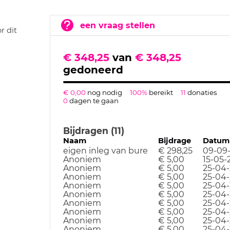
een vraag stellen
r dit
€ 348,25
van
€ 348,25
gedoneerd
€ 0,00
nog nodig
100%
bereikt
11
donaties
0
dagen te gaan
Bijdragen (11)
Naam
Bijdrage
Datum
eigen inleg van bure
€ 298,25
09-09
Anoniem
€ 5,00
15-05-
Anoniem
€ 5,00
25-04-
Anoniem
€ 5,00
25-04-
Anoniem
€ 5,00
25-04-
Anoniem
€ 5,00
25-04-
Anoniem
€ 5,00
25-04-
Anoniem
€ 5,00
25-04-
Anoniem
€ 5,00
25-04-
Anoniem
€ 5,00
25-04-