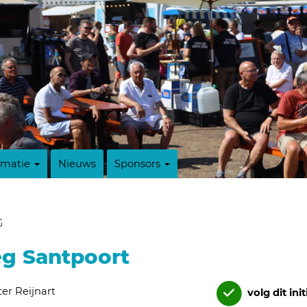
rmatie
Nieuws
Sponsors
G
g Santpoort
ter Reijnart
volg dit init