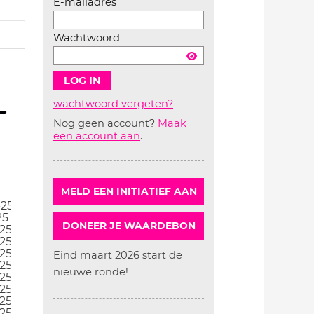
E-mailadres
Wachtwoord
wachtwoord vergeten?
Nog geen account?
Maak
Account
een account aan
.
aanmaken
MELD EEN INITIATIEF AAN
-25
25
DONEER JE WAARDEBON
25
25
25
Eind maart 2026 start de
25
nieuwe ronde!
25
25
25
25