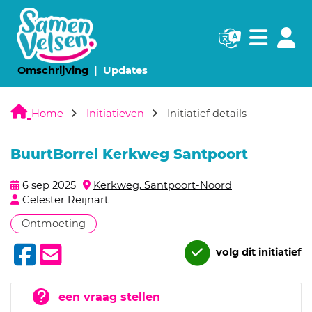
Navigatie websi
Navigatie
(huidige pagina)
(huidige pagina)
Omschrijving
Updates
Home
Initiatieven
Initiatief details
BuurtBorrel Kerkweg Santpoort
6 sep 2025
Kerkweg, Santpoort-Noord
Celester Reijnart
Ontmoeting
volg dit initiatief
een vraag stellen