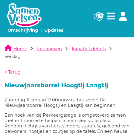
Navigatie websi
Navigatie
(huidige pagina)
(huidige pagina)
Omschrijving
Updates
Home
Initiatieven
Initiatief details
Verslag
< Terug
Nieuwjaarsborrel Hoogtij Laagtij
Zaterdag 11 januari 17.00uurwas het zover! De
Nieuwjaarsborrel Hoogtij en Laagtij kan beginnen.
Een hoek van de Parkeergarage is omgetoverd samen
met enthousiaste helpers in een sfeervolle plek.
Rondom lichtjes van kerstslingers, statafels, geleend van
bewoners, nootjes en zoutjes op de tafels. En een heuse