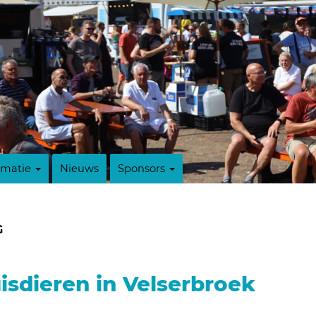
rmatie
Nieuws
Sponsors
G
isdieren in Velserbroek