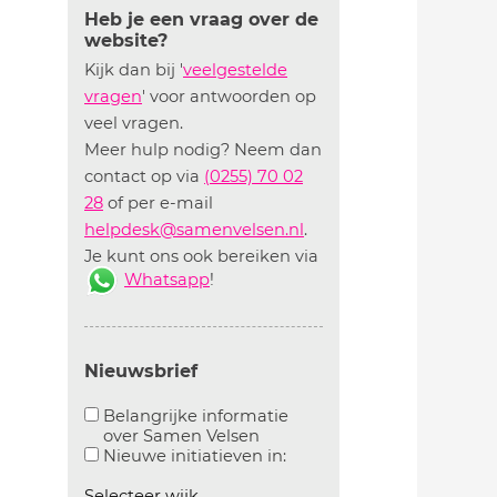
Heb je een vraag over de
website?
Kijk dan bij '
veelgestelde
vragen
' voor antwoorden op
veel vragen.
Meer hulp nodig? Neem dan
contact op via
(0255) 70 02
28
of per e-mail
helpdesk@samenvelsen.nl
.
Je kunt ons ook bereiken via
Whatsapp
!
Nieuwsbrief
Belangrijke informatie
over Samen Velsen
Aanvinken om belangrijke informatie over samen
Aanvinken om informatie 
Nieuwe initiatieven in:
Selecteer wijk