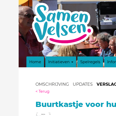
Home
Initiatieven
Spelregels
Info
OMSCHRIJVING
UPDATES
VERSLA
< Terug
Buurtkastje voor hu