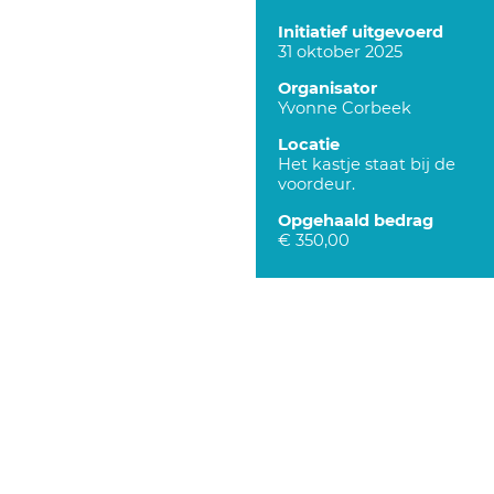
Initiatief uitgevoerd
31 oktober 2025
Organisator
Yvonne Corbeek
Locatie
Het kastje staat bij de
voordeur.
Opgehaald bedrag
€ 350,00