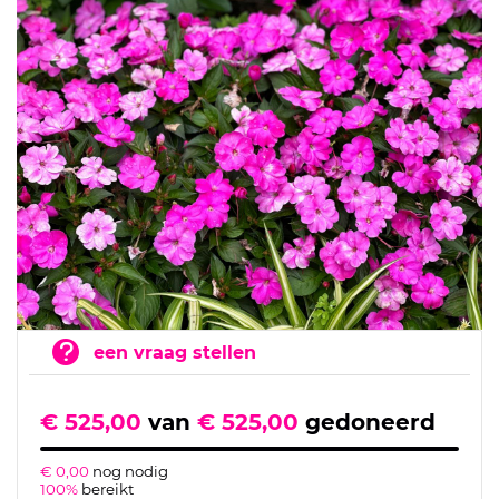
een vraag stellen
€ 525,00
van
€ 525,00
gedoneerd
€ 0,00
nog nodig
100%
bereikt