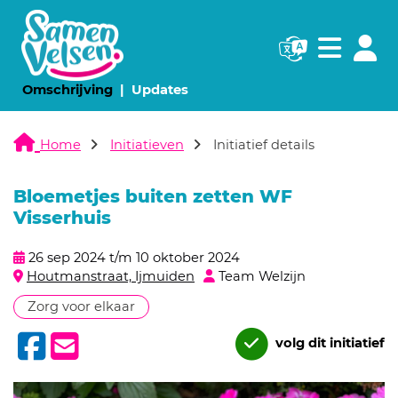
Navigatie websi
Navigatie
(huidige pagina)
(huidige pagina)
Omschrijving
Updates
Home
Initiatieven
Initiatief details
Bloemetjes buiten zetten WF
Visserhuis
26 sep 2024 t/m 10 oktober 2024
Houtmanstraat, Ijmuiden
Team Welzijn
Zorg voor elkaar
volg dit initiatief