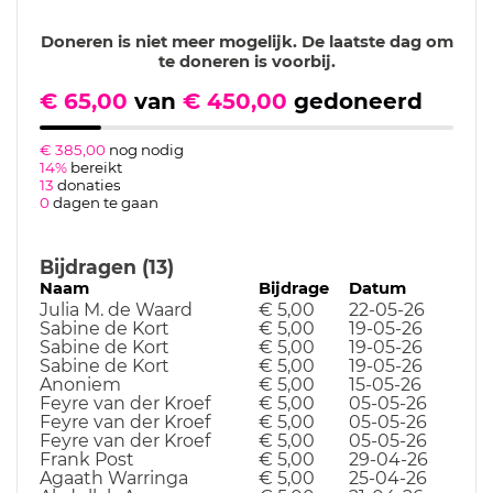
Doneren is niet meer mogelijk. De laatste dag om
te doneren is voorbij.
€ 65,00
van
€ 450,00
gedoneerd
€ 385,00
nog nodig
14%
bereikt
13
donaties
0
dagen te gaan
Bijdragen (13)
Naam
Bijdrage
Datum
Julia M. de Waard
€ 5,00
22-05-26
Sabine de Kort
€ 5,00
19-05-26
Sabine de Kort
€ 5,00
19-05-26
Sabine de Kort
€ 5,00
19-05-26
Anoniem
€ 5,00
15-05-26
Feyre van der Kroef
€ 5,00
05-05-26
Feyre van der Kroef
€ 5,00
05-05-26
Feyre van der Kroef
€ 5,00
05-05-26
Frank Post
€ 5,00
29-04-26
Agaath Warringa
€ 5,00
25-04-26