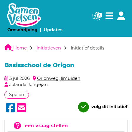
Navigatie websi
Navigatie
(huidige pagina)
(huidige pagina)
Omschrijving
Updates
Home
Initiatieven
Initiatief details
Basisschool de Origon
3 jul 2026
Orionweg, Ijmuiden
Jolanda Jongejan
Spelen
volg dit initiatief
een vraag stellen