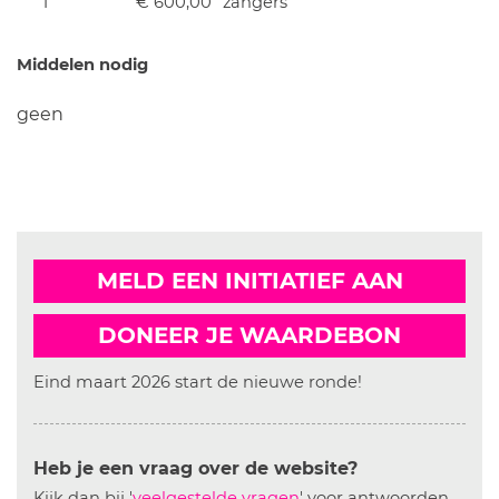
1
€ 600,00
zangers
Middelen nodig
geen
MELD EEN INITIATIEF AAN
DONEER JE WAARDEBON
Eind maart 2026 start de nieuwe ronde!
Heb je een vraag over de website?
Kijk dan bij '
veelgestelde vragen
' voor antwoorden