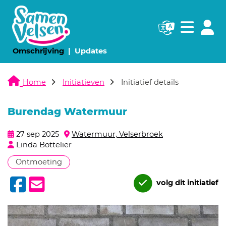
Navigatie websi
Navigatie
(huidige pagina)
(huidige pagina)
Omschrijving
Updates
Home
Initiatieven
Initiatief details
Burendag Watermuur
27 sep 2025
Watermuur, Velserbroek
Linda Bottelier
Ontmoeting
volg dit initiatief