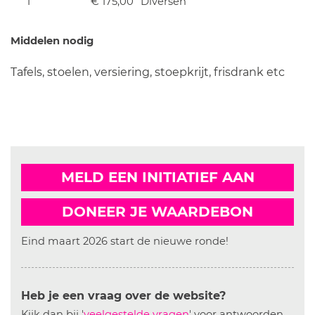
1
€ 175,00
Diversen
Middelen nodig
Tafels, stoelen, versiering, stoepkrijt, frisdrank etc
MELD EEN INITIATIEF AAN
DONEER JE WAARDEBON
Eind maart 2026 start de nieuwe ronde!
Heb je een vraag over de website?
Kijk dan bij '
veelgestelde vragen
' voor antwoorden