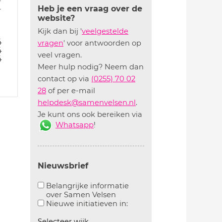
4
Heb je een vraag over de
website?
Kijk dan bij '
veelgestelde
4
vragen
' voor antwoorden op
4
veel vragen.
4
Meer hulp nodig? Neem dan
contact op via
(0255) 70 02
28
of per e-mail
helpdesk@samenvelsen.nl
.
Je kunt ons ook bereiken via
Whatsapp
!
Nieuwsbrief
Belangrijke informatie
over Samen Velsen
Aanvinken om belangrijke informatie over samen
Aanvinken om informatie 
Nieuwe initiatieven in:
Selecteer wijk