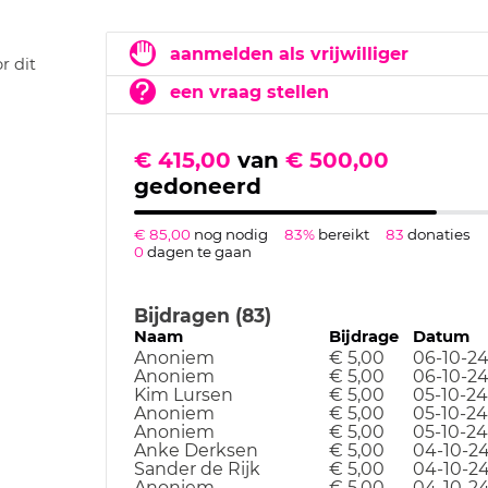
aanmelden als vrijwilliger
r dit
een vraag stellen
€ 415,00
van
€ 500,00
gedoneerd
€ 85,00
nog nodig
83%
bereikt
83
donaties
0
dagen te gaan
Bijdragen (83)
Naam
Bijdrage
Datum
Anoniem
€ 5,00
06-10-2
Anoniem
€ 5,00
06-10-2
Kim Lursen
€ 5,00
05-10-24
Anoniem
€ 5,00
05-10-24
Anoniem
€ 5,00
05-10-24
Anke Derksen
€ 5,00
04-10-2
Sander de Rijk
€ 5,00
04-10-2
Anoniem
€ 5,00
04-10-2