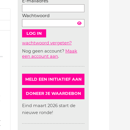
E-mailadres
Wachtwoord
wachtwoord vergeten?
Nog geen account?
Maak
Account
een account aan
.
aanmaken
MELD EEN INITIATIEF AAN
DONEER JE WAARDEBON
4
4
Eind maart 2026 start de
nieuwe ronde!
4
4
4