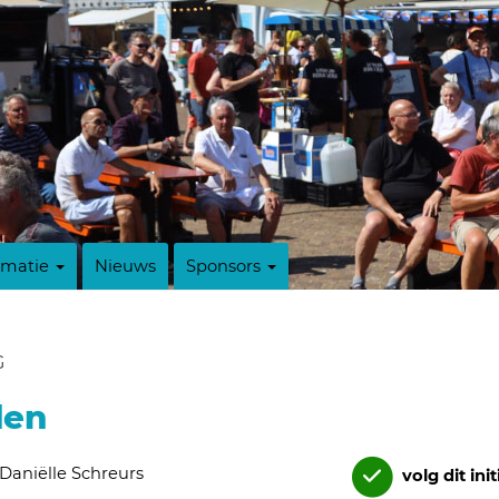
rmatie
Nieuws
Sponsors
G
den
Daniëlle Schreurs
volg dit init