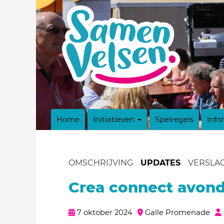
Home
Initiatieven
Spelregels
Info
OMSCHRIJVING
UPDATES
VERSLA
Crea connect avon
7 oktober 2024
Galle Promenade