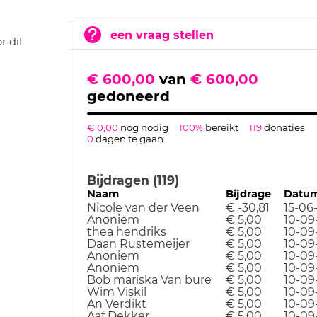
een vraag stellen
r dit
€ 600,00
van
€ 600,00
gedoneerd
€ 0,00
nog nodig
100%
bereikt
119
donaties
0
dagen te gaan
Bijdragen (119)
Naam
Bijdrage
Datu
Nicole van der Veen
€ -30,81
15-06
Anoniem
€ 5,00
10-09
thea hendriks
€ 5,00
10-09
Daan Rustemeijer
€ 5,00
10-09
Anoniem
€ 5,00
10-09
Anoniem
€ 5,00
10-09
Bob mariska Van bure
€ 5,00
10-09
Wim Viskil
€ 5,00
10-09
An Verdikt
€ 5,00
10-09
Aaf Dekker
€ 5,00
10-09