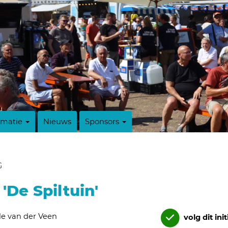
rmatie
Nieuws
Sponsors
G
'De Spiltuin'
le van der Veen
volg dit init