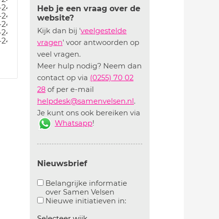
-24
Heb je een vraag over de
-24
website?
-24
Kijk dan bij '
veelgestelde
-24
-24
vragen
' voor antwoorden op
veel vragen.
Meer hulp nodig? Neem dan
contact op via
(0255) 70 02
28
of per e-mail
helpdesk@samenvelsen.nl
.
Je kunt ons ook bereiken via
Whatsapp
!
Nieuwsbrief
Belangrijke informatie
over Samen Velsen
Aanvinken om belangrijke informatie over samen
Aanvinken om informatie 
Nieuwe initiatieven in:
Selecteer wijk