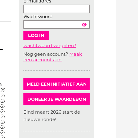
E-mailadres
Wachtwoord
wachtwoord vergeten?
Nog geen account?
Maak
Account
een account aan
.
aanmaken
m
MELD EEN INITIATIEF AAN
-25
-24
DONEER JE WAARDEBON
-24
-24
-24
Eind maart 2026 start de
-24
nieuwe ronde!
-24
-24
-24
-24