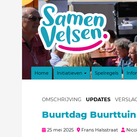
Home
Initiatieven
Spelregels
Info
OMSCHRIJVING
UPDATES
VERSLA
Buurtdag Buurttuin 
25 mei 2025
Frans Halsstraat
Nico