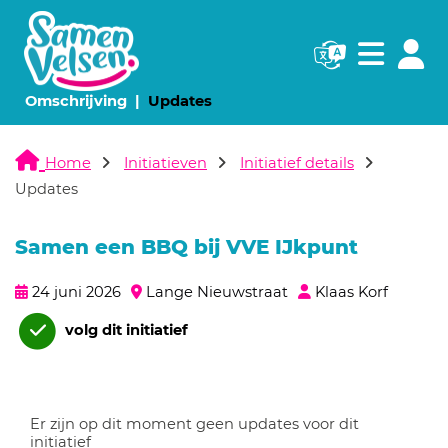
Navigatie websi
Navigatie
(huidige pagina)
(huidige pagina)
Omschrijving
Updates
Home
Initiatieven
Initiatief details
Updates
Samen een BBQ bij VVE IJkpunt
24 juni 2026
Lange Nieuwstraat
Klaas Korf
volg dit initiatief
Er zijn op dit moment geen updates voor dit
initiatief