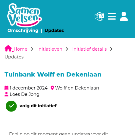
Navigatie websi
Navigatie
(huidige pagina)
(huidige pagina)
Omschrijving
Updates
Home
Initiatieven
Initiatief details
Updates
Tuinbank Wolff en Dekenlaan
1 december 2024
Wolff en Dekenlaan
Loes De Jong
volg dit initiatief
Er zijn op dit moment geen updates voor dit