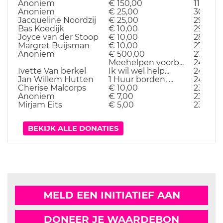
Anoniem
€ 150,00
11-11-25
Anoniem
€ 25,00
30-10-2
Jacqueline Noordzij
€ 25,00
29-10-2
Bas Koedijk
€ 10,00
29-10-2
Joyce van der Stoop
€ 10,00
28-10-2
Margret Buijsman
€ 10,00
27-10-2
Anoniem
€ 500,00
27-10-2
Meehelpen voorb...
24-10-2
Ivette Van berkel
Ik wil wel help...
24-10-2
Jan Willem Hutten
1 Huur borden, ...
24-10-2
Cherise Malcorps
€ 10,00
23-10-2
Anoniem
€ 7,00
23-10-2
Mirjam Eits
€ 5,00
23-10-2
BEKIJK ALLE DONATIES
MELD EEN INITIATIEF AAN
DONEER JE WAARDEBON