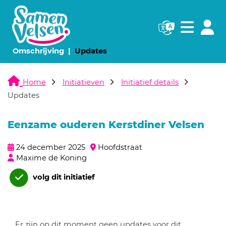
Navigatie websi
Navigatie
(huidige pagina)
(huidige pagina)
Omschrijving
Updates
Home
Initiatieven
Initiatief details
Updates
Eenzame ouderen Kerstdiner Velsen
24 december 2025
Hoofdstraat
Maxime de Koning
volg dit initiatief
Er zijn op dit moment geen updates voor dit