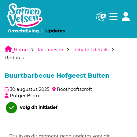
Navigatie websi
Navigatie
(huidige pagina)
(huidige pagina)
Omschrijving
Updates
Home
Initiatieven
Initiatief details
Updates
Buurtbarbecue Hofgeest Buiten
30 augustus 2025
Roothooftscroft
Rutger Blom
volg dit initiatief
Er zijn op dit moment geen updates voor dit