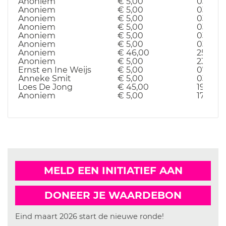
Anoniem
€ 5,00
03-04-
Anoniem
€ 5,00
03-04-
Anoniem
€ 5,00
03-04-
Anoniem
€ 5,00
03-04-
Anoniem
€ 5,00
03-04-
Anoniem
€ 5,00
03-04-
Anoniem
€ 46,00
25-03-
Anoniem
€ 5,00
23-10-
Ernst en Ine Weijs
€ 5,00
07-10-
Anneke Smit
€ 5,00
03-10-
Loes De Jong
€ 45,00
19-09-
Anoniem
€ 5,00
17-09-
MELD EEN INITIATIEF AAN
DONEER JE WAARDEBON
Eind maart 2026 start de nieuwe ronde!