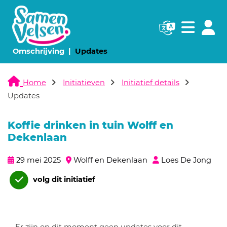
Navigatie websi
Navigatie
(huidige pagina)
(huidige pagina)
Omschrijving
Updates
Home
Initiatieven
Initiatief details
Updates
Koffie drinken in tuin Wolff en
Dekenlaan
29 mei 2025
Wolff en Dekenlaan
Loes De Jong
volg dit initiatief