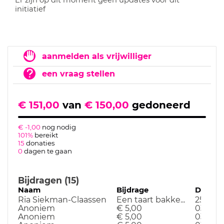
Er zijn op dit moment geen updates voor dit
initiatief
aanmelden als vrijwilliger
een vraag stellen
€ 151,00
van
€ 150,00
gedoneerd
€ -1,00
nog nodig
101%
bereikt
15
donaties
0
dagen te gaan
Bijdragen (15)
Naam
Bijdrage
Datum
Ria Siekman-Claassen
Een taart bakke...
25-09-
Anoniem
€ 5,00
03-04-
Anoniem
€ 5,00
03-04-