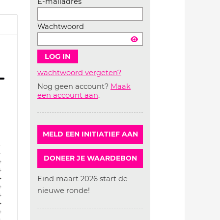
E-mailadres
Wachtwoord
wachtwoord vergeten?
Nog geen account?
Maak
Account
een account aan
.
aanmaken
MELD EEN INITIATIEF AAN
4
4
DONEER JE WAARDEBON
4
4
4
Eind maart 2026 start de
4
nieuwe ronde!
4
4
4
4