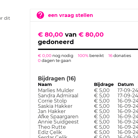
een vraag stellen
r dit
€ 80,00
van
€ 80,00
gedoneerd
€ 0,00
nog nodig
100%
bereikt
16
donaties
0
dagen te gaan
Bijdragen (16)
Naam
Bijdrage
Datum
Marlies Mulder
€ 5,00
17-09-2
Sandra Admiraal
€ 5,00
17-09-2
Corrie Stolp
€ 5,00
16-09-2
Saskia Hakker
€ 5,00
16-09-2
Jan Hakker
€ 5,00
16-09-2
Afke Spaargaren
€ 5,00
16-09-2
Annie Suidgeest
€ 5,00
16-09-2
Theo Rutte
€ 5,00
16-09-2
Ediz Çelik
€ 5,00
16-09-2
Serdar Çelik
€ 5,00
16-09-2