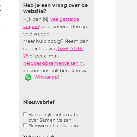
4
Heb je een vraag over de
4
website?
4
Kijk dan bij '
veelgestelde
4
4
vragen
' voor antwoorden op
veel vragen.
Meer hulp nodig? Neem dan
contact op via
(0255) 70 02
28
of per e-mail
helpdesk@samenvelsen.nl
.
Je kunt ons ook bereiken via
Whatsapp
!
Nieuwsbrief
Belangrijke informatie
over Samen Velsen
Aanvinken om belangrijke informatie over samen
Aanvinken om informatie 
Nieuwe initiatieven in:
Selecteer wijk