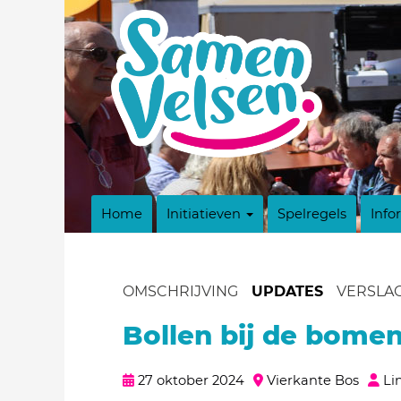
Home
Initiatieven
Spelregels
Info
OMSCHRIJVING
UPDATES
VERSLA
Bollen bij de bome
27 oktober 2024
Vierkante Bos
Li