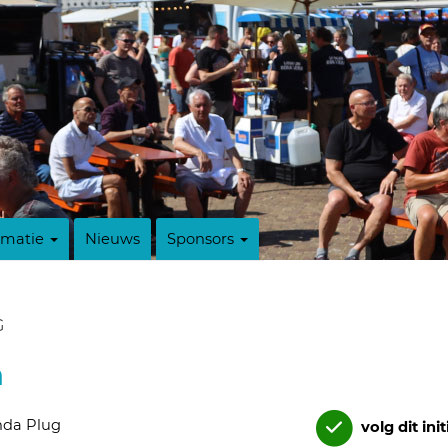
rmatie
Nieuws
Sponsors
G
n
nda Plug
volg dit init