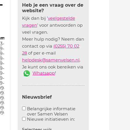
Heb je een vraag over de
website?
Kijk dan bij '
veelgestelde
vragen
' voor antwoorden op
veel vragen.
um
Meer hulp nodig? Neem dan
3-25
contact op via
(0255) 70 02
9-24
28
of per e-mail
9-24
9-24
helpdesk@samenvelsen.nl
.
9-24
Je kunt ons ook bereiken via
9-24
Whatsapp
!
9-24
9-24
9-24
09-24
09-24
Nieuwsbrief
09-24
09-24
09-24
Belangrijke informatie
09-24
over Samen Velsen
Aanvinken om belangrijke informatie over samen
Aanvinken om informatie 
Nieuwe initiatieven in:
Selecteer wijk