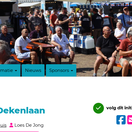
rmatie
Nieuws
Sponsors
Dekenlaan
volg dit init
uis
Loes De Jong