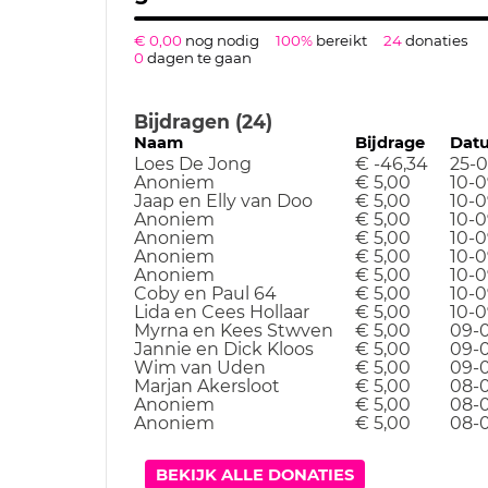
€ 0,00
nog nodig
100%
bereikt
24
donaties
0
dagen te gaan
Bijdragen (24)
Naam
Bijdrage
Dat
Loes De Jong
€ -46,34
25-0
Anoniem
€ 5,00
10-0
Jaap en Elly van Doo
€ 5,00
10-0
Anoniem
€ 5,00
10-0
Anoniem
€ 5,00
10-0
Anoniem
€ 5,00
10-0
Anoniem
€ 5,00
10-0
Coby en Paul 64
€ 5,00
10-0
Lida en Cees Hollaar
€ 5,00
10-0
Myrna en Kees Stwven
€ 5,00
09-
Jannie en Dick Kloos
€ 5,00
09-
Wim van Uden
€ 5,00
09-
Marjan Akersloot
€ 5,00
08-
Anoniem
€ 5,00
08-
Anoniem
€ 5,00
08-
BEKIJK ALLE DONATIES