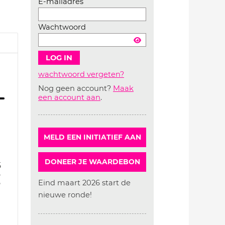
E-mailadres
Wachtwoord
wachtwoord vergeten?
Nog geen account?
Maak
Account
een account aan
.
aanmaken
MELD EEN INITIATIEF AAN
DONEER JE WAARDEBON
5
5
5
Eind maart 2026 start de
nieuwe ronde!