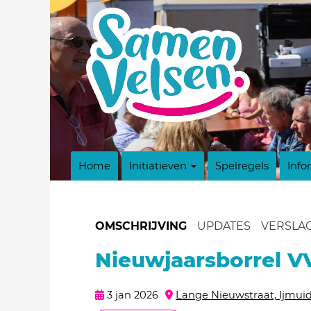
Home
Initiatieven
Spelregels
Info
OMSCHRIJVING
UPDATES
VERSLA
Nieuwjaarsborrel V
3 jan 2026
Lange Nieuwstraat, Ijmui