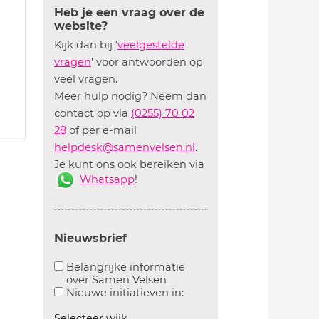
Heb je een vraag over de
website?
Kijk dan bij '
veelgestelde
vragen
' voor antwoorden op
veel vragen.
Meer hulp nodig? Neem dan
contact op via
(0255) 70 02
28
of per e-mail
helpdesk@samenvelsen.nl
.
Je kunt ons ook bereiken via
Whatsapp
!
Nieuwsbrief
Belangrijke informatie
over Samen Velsen
Aanvinken om belangrijke informatie over samen
Aanvinken om informatie 
Nieuwe initiatieven in:
Selecteer wijk