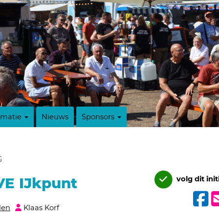
rmatie
Nieuws
Sponsors
G
VE IJkpunt
volg dit init
den
Klaas Korf