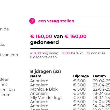
een vraag stellen
in de
€ 160,00
van
€ 160,00
gedoneerd
ie.
€ 0,00
nog nodig
100%
bereikt
32
donaties
t van een
0
dagen te gaan
Bijdragen (32)
Naam
Bijdrage
Datum
sfeer
Anoniem
€ 5,00
29-04-2
 het
Anoniem
€ 5,00
23-04-2
Monique Blok
€ 5,00
22-04-2
men kan
Anoniem
€ 5,00
18-04-25
 leren
Elly Van der lugt
€ 5,00
18-04-25
Anoniem
€ 5,00
14-04-25
Anoniem
€ 5,00
14-04-25