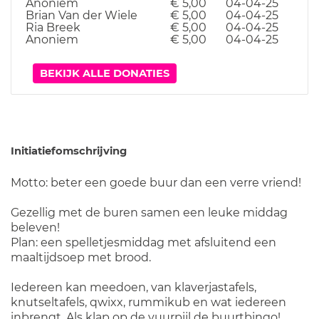
Anoniem
€ 5,00
04-04-25
Brian Van der Wiele
€ 5,00
04-04-25
Ria Breek
€ 5,00
04-04-25
Anoniem
€ 5,00
04-04-25
BEKIJK ALLE DONATIES
Initiatiefomschrijving
Motto: beter een goede buur dan een verre vriend!
Gezellig met de buren samen een leuke middag
beleven!
Plan: een spelletjesmiddag met afsluitend een
maaltijdsoep met brood.
Iedereen kan meedoen, van klaverjastafels,
knutseltafels, qwixx, rummikub en wat iedereen
inbrengt. Als klap op de vuurpijl de buurtbingo!