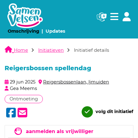
Navigatie websi
Navigatie
(huidige pagina)
(huidige pagina)
Omschrijving
Updates
Home
Initiatieven
Initiatief details
Reigersbossen spellendag
29 jun 2025
Reigersbossenlaan, Ijmuiden
Gea Meems
Ontmoeting
volg dit initiatief
aanmelden als vrijwilliger